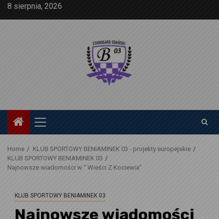
Skip
8 sierpnia, 2026
to
content
Primary
Menu
Home
KLUB SPORTOWY BENIAMINEK 03 - projekty europejskie
KLUB SPORTOWY BENIAMINEK 03
Najnowsze wiadomości w “ Wieści Z Kociewia”
KLUB SPORTOWY BENIAMINEK 03
Najnowsze wiadomości