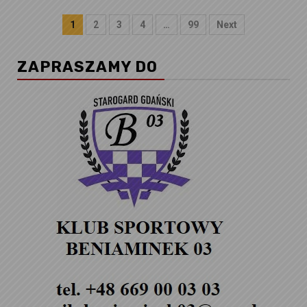
Stronicowanie
1
2
3
4
…
99
Next
wpisów
ZAPRASZAMY DO