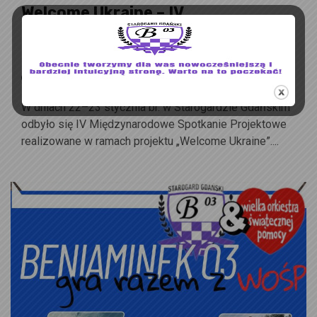
Welcome Ukraine – IV
Międzynarodowe Spotkanie
Projektowe
24 stycznia, 2026
W dniach 22–23 stycznia br. w Starogardzie Gdańskim
odbyło się IV Międzynarodowe Spotkanie Projektowe
realizowane w ramach projektu „Welcome Ukraine”....