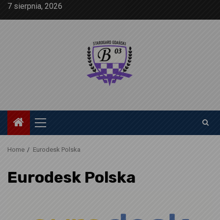
Skip
7 sierpnia, 2026
to
content
Primary
Menu
Home
Eurodesk Polska
Eurodesk Polska