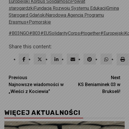
Europejski Korpus Solidarności
Powiat
starogardzki
Fundacja Rozwoju Systemu Edukacji
Gmina
Starogard Gdański
Narodowa Agencja Programu
Erasmus+
Pomorskie
#B03NGO
#B03
#EUSolidarityCorps
#together
#EuropejskiKo
Share this content:
Continue
Previous
Next
Najnowsze wiadomości w
KS Beniaminek 03 w
Reading
„Wieści z Kociewia”
Brukseli!
WIĘCEJ AKTUALNOŚCI