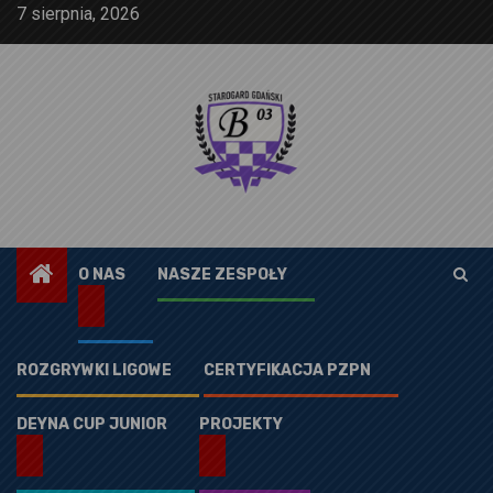
Skip
7 sierpnia, 2026
to
content
O NAS
NASZE ZESPOŁY
ROZGRYWKI LIGOWE
CERTYFIKACJA PZPN
DEYNA CUP JUNIOR
PROJEKTY