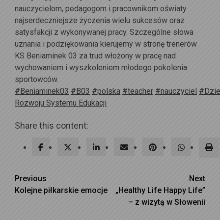
nauczycielom, pedagogom i pracownikom oświaty
najserdeczniejsze życzenia wielu sukcesów oraz
satysfakcji z wykonywanej pracy. Szczególne słowa
uznania i podziękowania kierujemy w stronę trenerów
KS Beniaminek 03 za trud włożony w pracę nad
wychowaniem i wyszkoleniem młodego pokolenia
sportowców.
#Beniaminek03
#B03
#polska
#teacher
#nauczyciel
#Dzie
Rozwoju Systemu Edukacji
Share this content:
Continue
Previous
Next
Kolejne piłkarskie emocje
„Healthy Life Happy Life”
Reading
– z wizytą w Słowenii