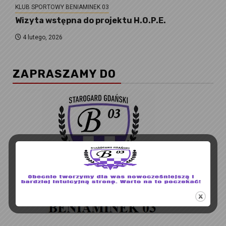
KLUB SPORTOWY BENIAMINEK 03
Wizyta wstępna do projektu H.O.P.E.
4 lutego, 2026
ZAPRASZAMY DO