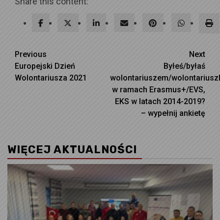
Share this content:
Continue
Previous
Next
Europejski Dzień
Byłeś/byłaś
Reading
Wolontariusza 2021
wolontariuszem/wolontariusz
w ramach Erasmus+/EVS,
EKS w latach 2014-2019?
– wypełnij ankietę
WIĘCEJ AKTUALNOŚCI