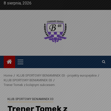
Skip
8 sierpnia, 2026
to
content
Primary
Menu
Home
KLUB SPORTOWY BENIAMINEK 03 - projekty europejskie
KLUB SPORTOWY BENIAMINEK 03
Trener Tomek z kolejnym sukcesem.
KLUB SPORTOWY BENIAMINEK 03
Trener Tomek z