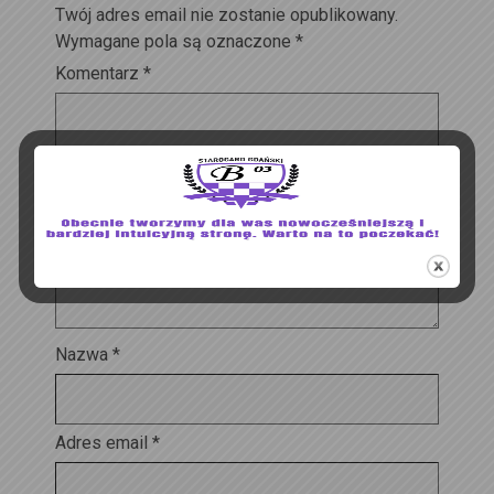
Twój adres email nie zostanie opublikowany.
Wymagane pola są oznaczone
*
Komentarz
*
Nazwa
*
Adres email
*