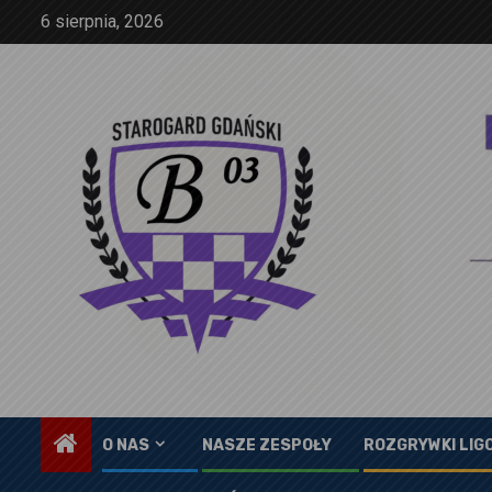
Skip
6 sierpnia, 2026
to
content
O NAS
NASZE ZESPOŁY
ROZGRYWKI LIG