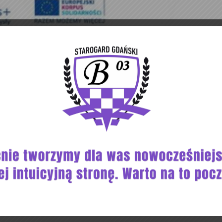
lidarności
i
#Erasmus
+ KS Beniaminek 03 na bieżąco na naszy