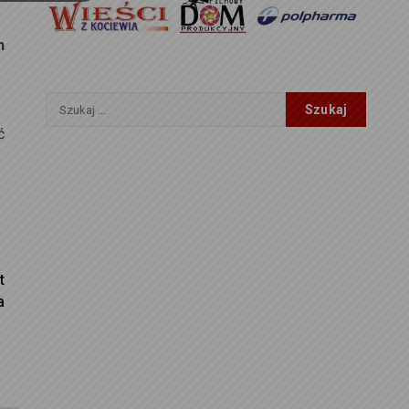
n
e
Szukaj:
ć
t
a