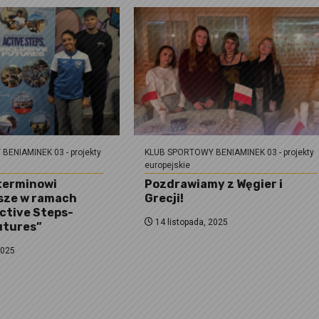
ENIAMINEK 03 - projekty
KLUB SPORTOWY BENIAMINEK 03 - projekty
europejskie
terminowi
Pozdrawiamy z Węgier i
sze w ramach
Grecji!
ctive Steps-
14 listopada, 2025
utures”
2025