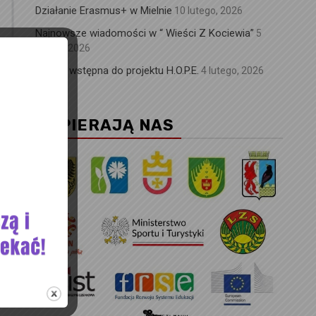
Działanie Erasmus+ w Mielnie
10 lutego, 2026
Najnowsze wiadomości w “ Wieści Z Kociewia”
5
lutego, 2026
Wizyta wstępna do projektu H.O.P.E.
4 lutego, 2026
WSPIERAJĄ NAS
m