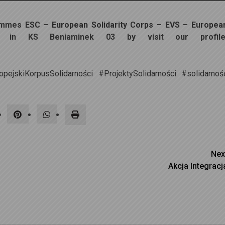
grammes
ESC – European Solidarity Corps – EVS – Europea
 in KS Beniaminek 03 by visit our profil
opejskiKorpusSolidarności
#ProjektySolidarności
#solidarnoś
Nex
Akcja Integracj