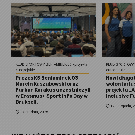
KLUB SPORTOWY BENIAMINEK 03 - projekty
KLUB SPORTOWY B
europejskie
europejskie
Prezes KS Beniaminek 03
Nowi długo
Marcin Kaszubowski oraz
wolontariu
Furkan Karakus uczestniczyli
projektu „A
w Erasmus+ Sport Info Day w
Inclusive F
Brukseli.
17 listopada, 
17 grudnia, 2025