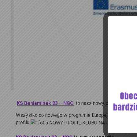
KS Beniaminek 03 – NGO
to nasz nowy profil.
Wszystko co nowego w programie
Europejski Korpus So
profilu