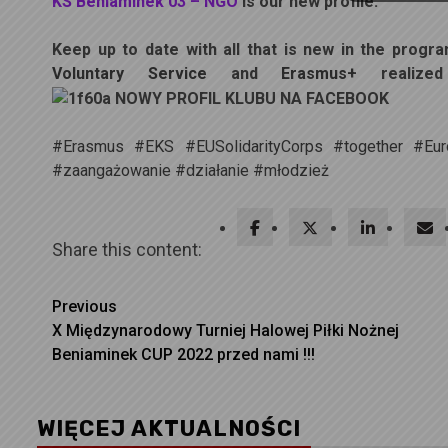
KS Beniaminek 03 – NGO
is our new profile.
Keep up to date with all that is new in the pro
Voluntary Service
and
Erasmus+
realized
#Erasmus
#EKS
#EUSolidarityCorps
#together
#Eur
#zaangażowanie
#działanie
#młodzież
Share this content:
Continue
Previous
X Międzynarodowy Turniej Halowej Piłki Nożnej
Reading
Beniaminek CUP 2022 przed nami !!!
WIĘCEJ AKTUALNOŚCI