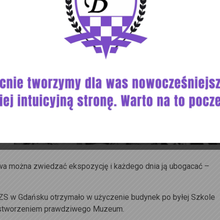
owa można zwiedzać ekspozycję i każdego dnia ją ubogacać –
S w Gdańsku otrzymało w użyczenie budynek po byłej Szkole
d stworzeniem prawdziwego Muzeum.