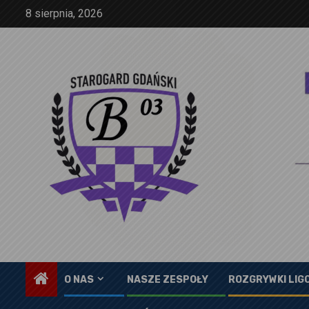
Skip
8 sierpnia, 2026
to
content
O NAS
NASZE ZESPOŁY
ROZGRYWKI LIG