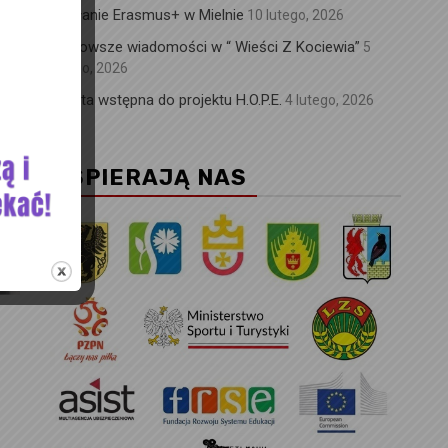
Działanie Erasmus+ w Mielnie
10 lutego, 2026
Najnowsze wiadomości w “ Wieści Z Kociewia”
5
lutego, 2026
Wizyta wstępna do projektu H.O.P.E.
4 lutego, 2026
WSPIERAJĄ NAS