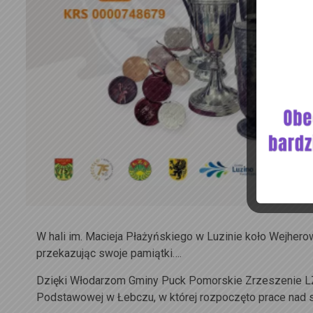
W hali im. Macieja Płażyńskiego w Luzinie koło Wejher
przekazując swoje pamiątki….
Dzięki Włodarzom Gminy Puck Pomorskie Zrzeszenie LZ
Podstawowej w Łebczu, w której rozpoczęto prace na