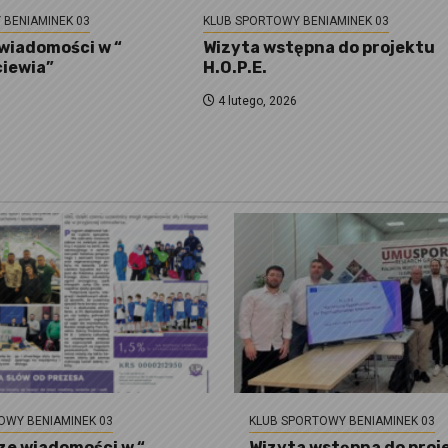
 BENIAMINEK 03
KLUB SPORTOWY BENIAMINEK 03
wiadomości w “
Wizyta wstępna do projektu
ciewia”
H.O.P.E.
4 lutego, 2026
OWY BENIAMINEK 03
KLUB SPORTOWY BENIAMINEK 03
e wiadomości w “
Wizyta wstępna do proj