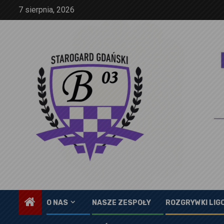
Skip
7 sierpnia, 2026
to
content
O NAS
NASZE ZESPOŁY
ROZGRYWKI LIG