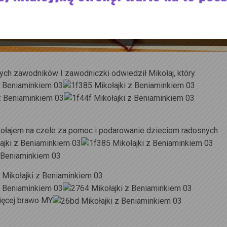
ych zawodników I zawodniczki odwiedził Mikołaj, który
ołajem na czele za pomoc i podarowanie dzieciom radosnych
ęcej brawo MY