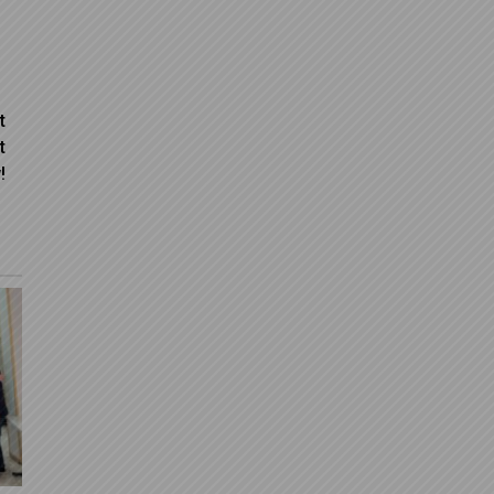
t
t
!