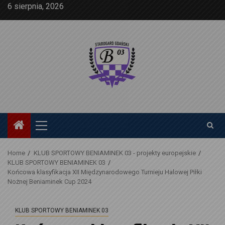
Skip
6 sierpnia, 2026
to
content
Primary
Menu
Home
KLUB SPORTOWY BENIAMINEK 03 - projekty europejskie
KLUB SPORTOWY BENIAMINEK 03
Końcowa klasyfikacja XII Międzynarodowego Turnieju Halowej Piłki
Nożnej Beniaminek Cup 2024
KLUB SPORTOWY BENIAMINEK 03