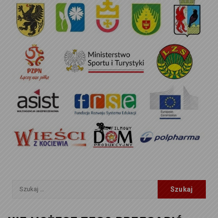
Szukaj: