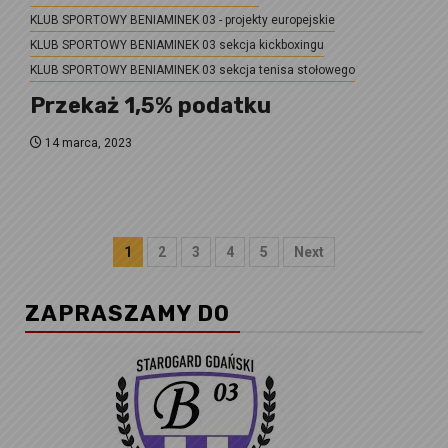
KLUB SPORTOWY BENIAMINEK 03 - projekty europejskie
KLUB SPORTOWY BENIAMINEK 03 sekcja kickboxingu
KLUB SPORTOWY BENIAMINEK 03 sekcja tenisa stołowego
Przekaż 1,5% podatku
14 marca, 2023
Stronicowanie
1
2
3
4
5
Next
wpisów
ZAPRASZAMY DO