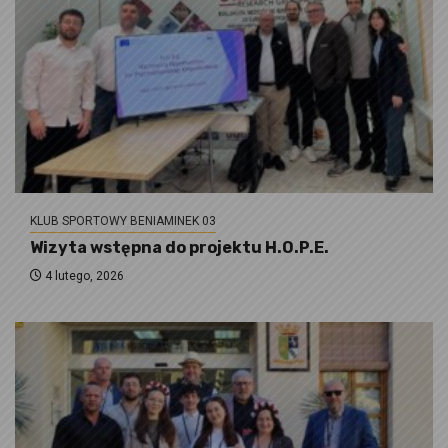
KLUB SPORTOWY BENIAMINEK 03
Wizyta wstępna do projektu H.O.P.E.
4 lutego, 2026