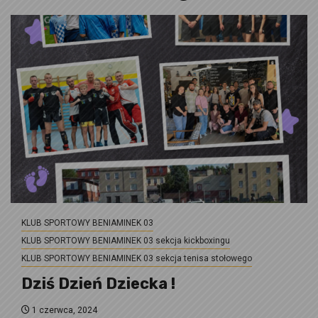
KLUB SPORTOWY BENIAMINEK 03
KLUB SPORTOWY BENIAMINEK 03 sekcja kickboxingu
KLUB SPORTOWY BENIAMINEK 03 sekcja tenisa stołowego
Dziś Dzień Dziecka !
1 czerwca, 2024