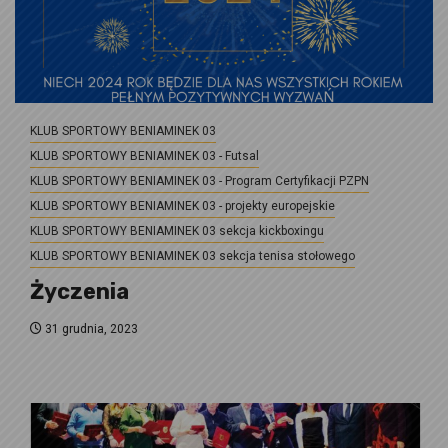
KLUB SPORTOWY BENIAMINEK 03
KLUB SPORTOWY BENIAMINEK 03 - Futsal
KLUB SPORTOWY BENIAMINEK 03 - Program Certyfikacji PZPN
KLUB SPORTOWY BENIAMINEK 03 - projekty europejskie
KLUB SPORTOWY BENIAMINEK 03 sekcja kickboxingu
KLUB SPORTOWY BENIAMINEK 03 sekcja tenisa stołowego
Życzenia
31 grudnia, 2023